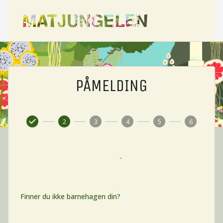
PÅMELDING
2
3
4
5
6
Finner du ikke barnehagen din?